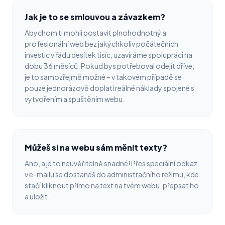
Jak je to se smlouvou a závazkem?
Abychom ti mohli postavit plnohodnotný a
profesionální web bez jakýchkoliv počátečních
investic v řádu desítek tisíc, uzavíráme spolupráci na
dobu 36 měsíců. Pokud bys potřeboval odejít dříve,
je to samozřejmě možné – v takovém případě se
pouze jednorázově doplatí reálné náklady spojené s
vytvořením a spuštěním webu.
Můžeš si na webu sám měnit texty?
Ano, a je to neuvěřitelně snadné! Přes speciální odkaz
v e-mailu se dostaneš do administračního režimu, kde
stačí kliknout přímo na text na tvém webu, přepsat ho
a uložit.