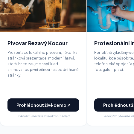
Pivovar Rezavý Kocour
Profesionální I
Prezentace lokálního pivovaru, několika
Perfektně vyladěný we
stránková prezentace, moderní, hravá,
lokalitu, kde působíte,
která ihned zaujme například
telefonické spojení a
animovanou pivní pěnou na spodní hraně
fotogalerii prací.
stránky.
Prohlédnout živé demo ↗
Prohlédnout ž
Kliknutím otevřete interaktivní náhled
Kliknutím otevřete in