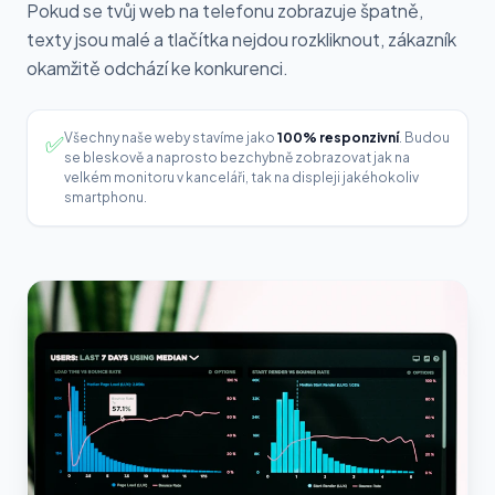
Pokud se tvůj web na telefonu zobrazuje špatně,
texty jsou malé a tlačítka nejdou rozkliknout, zákazník
okamžitě odchází ke konkurenci.
✅
Všechny naše weby stavíme jako
100% responzivní
. Budou
se bleskově a naprosto bezchybně zobrazovat jak na
velkém monitoru v kanceláři, tak na displeji jakéhokoliv
smartphonu.