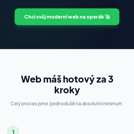
Chci svůj moderní web na operák 🚀
Web máš hotový za 3
kroky
Celý proces jsme zjednodušili na absolutní minimum.
1