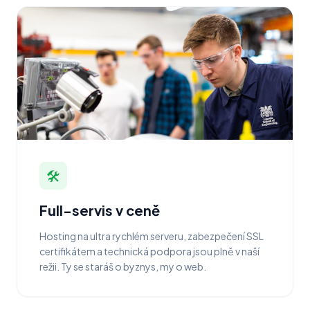
🛠️
Full-servis v ceně
Hosting na ultra rychlém serveru, zabezpečení SSL
certifikátem a technická podpora jsou plně v naší
režii. Ty se staráš o byznys, my o web.