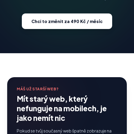
Chci to změnit za 490 Kč / měsíc
MÁŠ UŽ STARŠÍ WEB?
Mít starý web, který
nefunguje na mobilech, je
jako nemít nic
Pokud se tvůj současný web špatně zobrazuje na