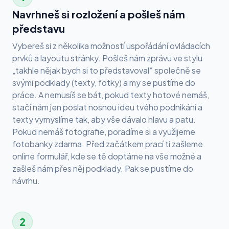
Navrhneš si rozložení a pošleš nám
představu
Vybereš si z několika možností uspořádání ovládacích
prvků a layoutu stránky. Pošleš nám zprávu ve stylu
„takhle nějak bych si to představoval“ společně se
svými podklady (texty, fotky) a my se pustíme do
práce. A nemusíš se bát, pokud texty hotové nemáš,
stačí nám jen poslat nosnou ideu tvého podnikání a
texty vymyslíme tak, aby vše dávalo hlavu a patu.
Pokud nemáš fotografie, poradíme si a využijeme
fotobanky zdarma. Před začátkem prací ti zašleme
online formulář, kde se tě doptáme na vše možné a
zašleš nám přes něj podklady. Pak se pustíme do
návrhu.
2