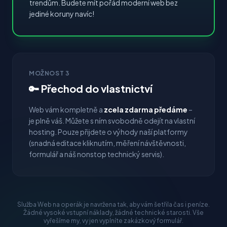
trendům. Budete mít pořád moderní web bez
jediné koruny navíc!
MOŽNOST 3
🔑 Přechod do vlastnictví
Web vám kompletně a
zcela zdarma předáme
–
je plně váš. Můžete s ním svobodně odejít na vlastní
hosting. Pouze přijdete o výhody naší platformy
(snadná editace kliknutím, měření návštěvnosti,
formulář a náš nonstop technický servis).
Služba Web na operák je navržena tak, aby vám šetřila čas i peníze.
Žádné vysoké vstupní náklady, žádné technické starosti. Vše
vyřešíme my, vy jen vyplníte zakázkový formulář.