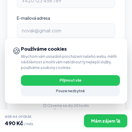
E-mailová adresa
🍪
Jakému oboru se věnuješ? (nepovinné)
Používáme cookies
Abychom vám usnadnili procházení našeho webu, měřili
návštěvnost a mohli vám nabídnout ty nejlepší služby,
používáme soubory cookies.
Přijmout vše
Chci nezávaznou konzultaci
Pouze nezbytné
🔒 Bezpečné spojení
⏱️ Ozveme se do 24 hodin
🤝 Zcela nezávazné
WEB NA OPERÁK
Mám zájem 🚀
490 Kč
/ měs.