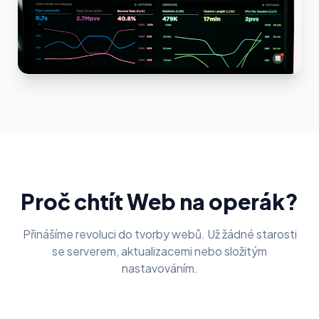
Proč chtít Web na operák?
Přinášíme revoluci do tvorby webů. Už žádné starosti
se serverem, aktualizacemi nebo složitým
nastavováním.