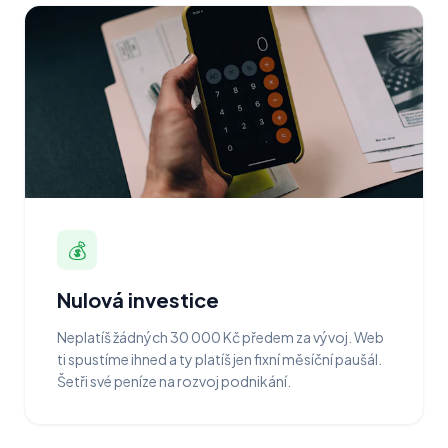
💰
Nulová investice
Neplatíš žádných 30 000 Kč předem za vývoj. Web
ti spustíme ihned a ty platíš jen fixní měsíční paušál.
Šetři své peníze na rozvoj podnikání.