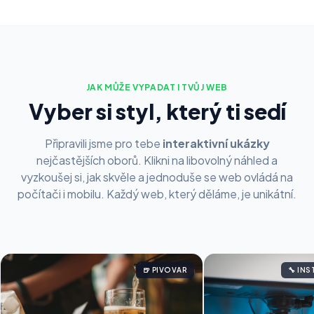
JAK MŮŽE VYPADAT I TVŮJ WEB
Vyber si styl, který ti sedí
Připravili jsme pro tebe
interaktivní ukázky
nejčastějších oborů. Klikni na libovolný náhled a
vyzkoušej si, jak skvěle a jednoduše se web ovládá na
počítači i mobilu. Každý web, který děláme, je unikátní.
🍺 PIVOVAR
🔧 IN