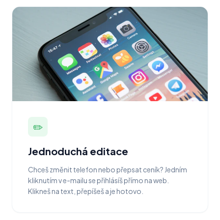
✏️
Jednoduchá editace
Chceš změnit telefon nebo přepsat ceník? Jedním
kliknutím v e-mailu se přihlásíš přímo na web.
Klikneš na text, přepíšeš a je hotovo.