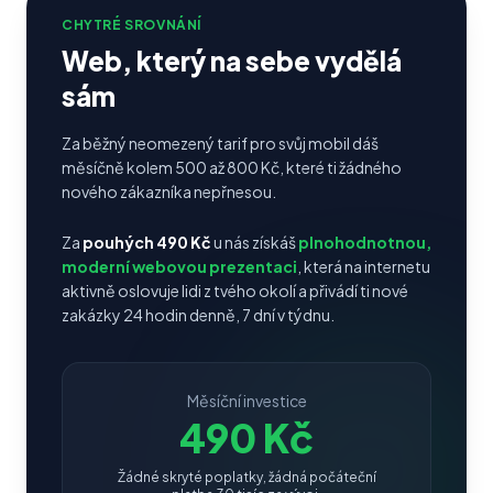
CHYTRÉ SROVNÁNÍ
Web, který na sebe vydělá
sám
Za běžný neomezený tarif pro svůj mobil dáš
měsíčně kolem 500 až 800 Kč, které ti žádného
nového zákazníka nepřnesou.
Za
pouhých 490 Kč
u nás získáš
plnohodnotnou,
moderní webovou prezentaci
, která na internetu
aktivně oslovuje lidi z tvého okolí a přivádí ti nové
zakázky 24 hodin denně, 7 dní v týdnu.
Měsíční investice
490 Kč
Žádné skryté poplatky, žádná počáteční