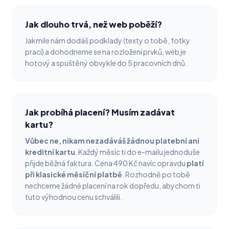
Jak dlouho trvá, než web poběží?
Jakmile nám dodáš podklady (texty o tobě, fotky
prací) a dohodneme se na rozložení prvků, web je
hotový a spuštěný obvykle do 5 pracovních dnů.
Jak probíhá placení? Musím zadávat
kartu?
Vůbec ne, nikam nezadáváš žádnou platební ani
kreditní kartu
. Každý měsíc ti do e-mailu jednoduše
přijde běžná faktura. Cena 490 Kč navíc opravdu
platí
při klasické měsíční platbě
. Rozhodně po tobě
nechceme žádné placení na rok dopředu, abychom ti
tuto výhodnou cenu schválili.