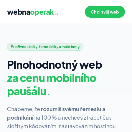
webna
operak
Chci svůj web
.cz
Pro živnostníky, řemeslníky a malé firmy
Plnohodnotný web
za cenu mobilního
paušálu.
Chápeme, že
rozumíš svému řemeslu a
podnikání
na 100 % a nechceš ztrácet čas
složitým kódováním, nastavováním hostingu