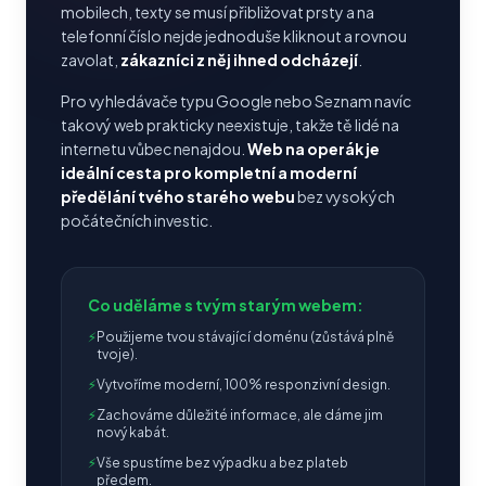
mobilech, texty se musí přibližovat prsty a na
telefonní číslo nejde jednoduše kliknout a rovnou
zavolat,
zákazníci z něj ihned odcházejí
.
Pro vyhledávače typu Google nebo Seznam navíc
takový web prakticky neexistuje, takže tě lidé na
internetu vůbec nenajdou.
Web na operák je
ideální cesta pro kompletní a moderní
předělání tvého starého webu
bez vysokých
počátečních investic.
Co uděláme s tvým starým webem:
⚡
Použijeme tvou stávající doménu (zůstává plně
tvoje).
⚡
Vytvoříme moderní, 100% responzivní design.
⚡
Zachováme důležité informace, ale dáme jim
nový kabát.
⚡
Vše spustíme bez výpadku a bez plateb
předem.