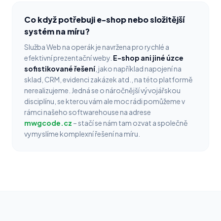
Co když potřebuji e-shop nebo složitější
systém na míru?
Služba Web na operák je navržena pro rychlé a
efektivní prezentační weby.
E-shop ani jiné úzce
sofistikované řešení
, jako například napojení na
sklad, CRM, evidenci zakázek atd., na této platformě
nerealizujeme. Jedná se o náročnější vývojářskou
disciplínu, se kterou vám ale moc rádi pomůžeme v
rámci našeho softwarehouse na adrese
mwgcode.cz
– stačí se nám tam ozvat a společně
vymyslíme komplexní řešení na míru.