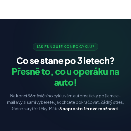
JAK FUNGUJE KONEC CYKLU?
Co se stane po 3 letech?
Přesně to, co u operáku na
auto!
Na konci 36měsíčního cyklu vám automaticky pošleme e-
mail a vy si sami vyberete, jak chcete pokračovat. Žádný stres,
žádné skryté kličky. Máte
3 naprosto férové možnosti
: