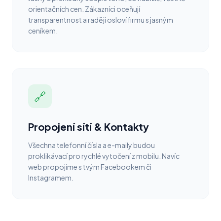
orientačních cen. Zákazníci oceňují
transparentnost a raději osloví firmu s jasným
ceníkem.
🔗
Propojení sítí & Kontakty
Všechna telefonní čísla a e-maily budou
proklikávací pro rychlé vytočení z mobilu. Navíc
web propojíme s tvým Facebookem či
Instagramem.