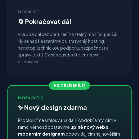
MOŽNOST 1
🔄 Pokračovat dál
Vše běží dál bez přerušení za stejný měsíční paušál.
My se nadále staráme o ultra rychlý hosting,
nonstop technickou podporu, bezpečnost a
úpravy textů. Vy se soustředíte jen na své
podnikání.
NEJOBLÍBENĚJŠÍ
MOŽNOST 2
✨ Nový design zdarma
Prodloužíme smlouvu na další období a my vám v
rámci věrnosti postavíme
úplně nový web s
moderním designem
odpovídajícím nejnovějším