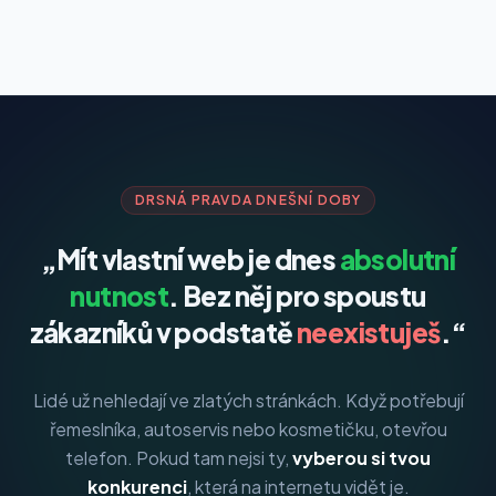
DRSNÁ PRAVDA DNEŠNÍ DOBY
„Mít vlastní web je dnes
absolutní
nutnost
. Bez něj pro spoustu
zákazníků v podstatě
neexistuješ
.“
Lidé už nehledají ve zlatých stránkách. Když potřebují
řemeslníka, autoservis nebo kosmetičku, otevřou
telefon. Pokud tam nejsi ty,
vyberou si tvou
konkurenci
, která na internetu vidět je.