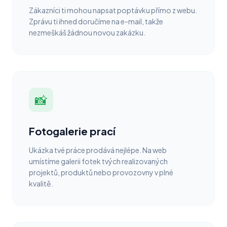
Zákazníci ti mohou napsat poptávku přímo z webu.
Zprávu ti ihned doručíme na e-mail, takže
nezmeškáš žádnou novou zakázku.
📸
Fotogalerie prací
Ukázka tvé práce prodává nejlépe. Na web
umístíme galerii fotek tvých realizovaných
projektů, produktů nebo provozovny v plné
kvalitě.