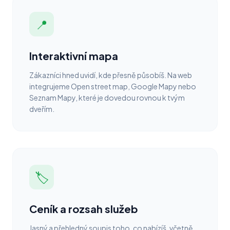
📍
Interaktivní mapa
Zákazníci hned uvidí, kde přesně působíš. Na web
integrujeme Open street map, Google Mapy nebo
Seznam Mapy, které je dovedou rovnou k tvým
dveřím.
🏷️
Ceník a rozsah služeb
Jasný a přehledný soupis toho, co nabízíš, včetně